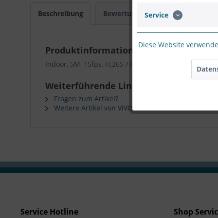
Beschreibung
Bewertungen
0
Service
Diese Website verwendet
Produktinformationen "VIVOTEK C-SERIE
Indoor, 5M, 15fps, H.265 / H.264 / MJPEG, 1.16mm F
Daten
Weiterführende Links zu "VIVOTEK C-SE
Fragen zum Artikel?
Weitere Artikel von VIVOTEK
Service Hotline
Shop Servi