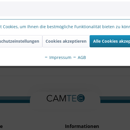
 Cookies, um Ihnen die bestmögliche Funktionalität bieten zu kö
 FE9180-H Fisheye IP Kamera 5MP, Indoor, 1,16mm
isheye Objektiv, WDR Enhanced, PoE, MicroSD/SDHC/SDXC Kartenslot
schutzeinstellungen
Cookies akzeptieren
Alle Cookies akze
RIE FE9180-H Fisheye IP Kamera 5MP, Indoor, 1,16
Impressum
AGB
ce
Informationen