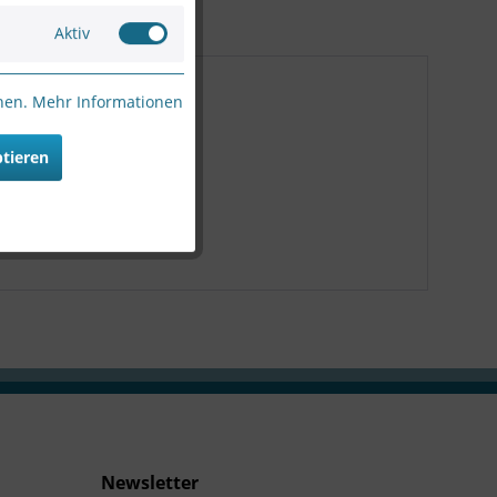
Aktiv
nnen.
Mehr Informationen
, 360°, PoE"
, kompakt
ptieren
mm, 360°, PoE"
Newsletter