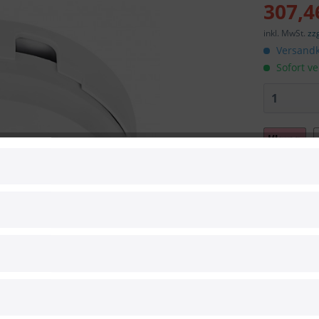
307,4
inkl. MwSt.
zz
Versandk
Sofort ve
Vergleic
Artikel-Nr.:
Hersteller:
Hersteller 
EAN: