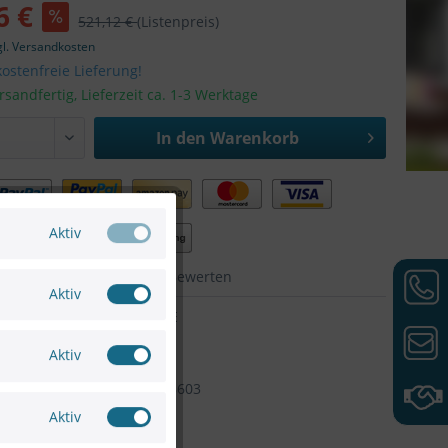
6 €
521,12 €
(Listenpreis)
gl. Versandkosten
ostenfreie Lieferung!
rsandfertig, Lieferzeit ca. 1-3 Werktage
In den
Warenkorb
Aktiv
hen
Merken
Bewerten
Aktiv
WH3A49C9E
VIVOTEK
Aktiv
Artikel-Nr:
FE9180-H
4712123678603
Aktiv