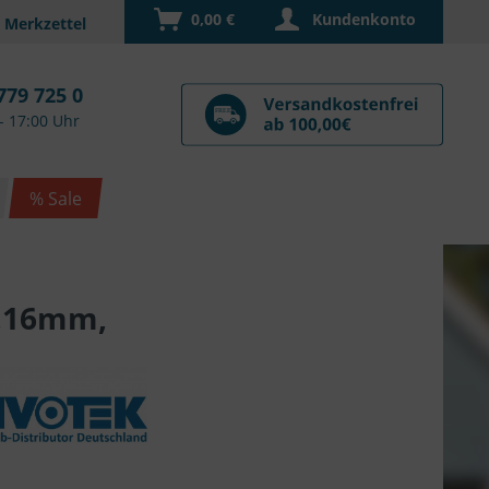
0,00 €
Kundenkonto
779 725 0
- 17:00 Uhr
% Sale
1,16mm,