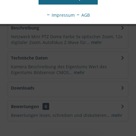
Nr:
02347-002
EAN:
7331021076198
Impressum
AGB
Beschreibung
Netzwerk Mini PTZ Dome Farbe 5x optischer Zoom, 12x
digitaler Zoom, Autofokus Z-Wave für...
mehr
Technische Daten
Kamera Beschreibung des Eigentums Wert des
Eigentums Bildsensor CMOS...
mehr
Downloads
Bewertungen
0
Bewertungen lesen, schreiben und diskutieren...
mehr