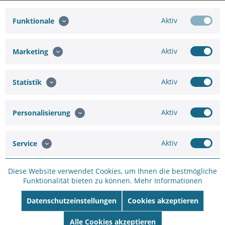
AXIS T8129 PoE EXTENDER
Aktiv
Funktionale
Aktiv
Marketing
Hinzufügen
176,73 €
220,91 €
Aktiv
Statistik
In den
Warenkorb
Aktiv
Personalisierung
Aktiv
Service
Diese Website verwendet Cookies, um Ihnen die bestmögliche
Merken
Bewerten
Funktionalität bieten zu können.
Mehr Informationen
Artikel-Nr.:
WH23B78D8
Datenschutzeinstellungen
Cookies akzeptieren
Hersteller:
AXIS
Alle Cookies akzeptieren
Hersteller Artikel-