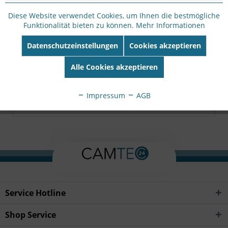
Hersteller Artikel-
Nr:
WV-S61300-ZY
Diese Website verwendet Cookies, um Ihnen die bestmögliche
EAN:
Funktionalität bieten zu können.
4582619075021
Mehr Informationen
Datenschutzeinstellungen
Cookies akzeptieren
Beschreibung
mehr
Alle Cookies akzeptieren
Bewertungen
0
Impressum
AGB
Bewertungen lesen, schreiben und diskutieren...
mehr
Service Hotline
Shop Service