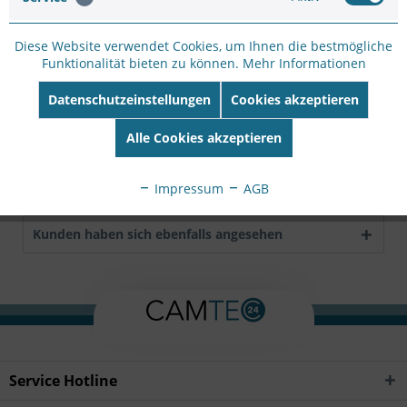
Nr:
5504-711
EAN:
7331021007987
Diese Website verwendet Cookies, um Ihnen die bestmögliche
Funktionalität bieten zu können.
Mehr Informationen
Beschreibung
Corner mount for AXIS P5414-E/15-E, AXIS Q1765-LE,
Datenschutzeinstellungen
Cookies akzeptieren
AXIS Q1931-E and AXIS P33-VE series.
mehr
Alle Cookies akzeptieren
Bewertungen
0
Bewertungen lesen, schreiben und diskutieren...
mehr
Impressum
AGB
Kunden haben sich ebenfalls angesehen
Service Hotline