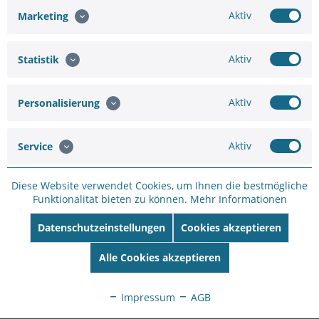
Aktiv
Marketing
Hinzufügen
Aktiv
Statistik
1.010,31 €
Aktiv
Personalisierung
In den
Warenkorb
Aktiv
Service
Diese Website verwendet Cookies, um Ihnen die bestmögliche
Funktionalität bieten zu können.
Mehr Informationen
Merken
Bewerten
Datenschutzeinstellungen
Cookies akzeptieren
Artikel-Nr.:
DV26C27BD
Alle Cookies akzeptieren
Hersteller:
AXIS
Hersteller Artikel-
Nr:
02421-001
Impressum
AGB
EAN:
7331021077034