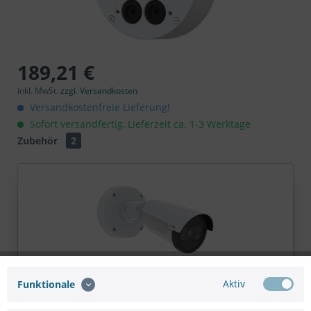
189,21 €
inkl. MwSt.
zzgl. Versandkosten
Versandkostenfreie Lieferung!
Sofort versandfertig, Lieferzeit ca. 1-3 Werktage
Zubehör
2
AXIS P1467-LE
Aktiv
Funktionale