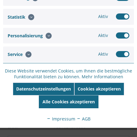
Hinzufügen
Aktiv
Statistik
3.170,93 €
3.963,66 €
Aktiv
Personalisierung
In den
Warenkorb
Aktiv
Service
Diese Website verwendet Cookies, um Ihnen die bestmögliche
Funktionalität bieten zu können.
Mehr Informationen
Merken
Bewerten
Datenschutzeinstellungen
Cookies akzeptieren
Artikel-Nr.:
DV26C283C
Alle Cookies akzeptieren
Hersteller:
AXIS
Hersteller Artikel-
Impressum
AGB
Nr:
02401-001
EAN:
7331021076860