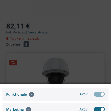
82,11 €
inkl. MwSt.
zzgl. Versandkosten
Artikel im Zulauf.
Zubehör
2
Aktiv
Funktionale
AXIS Q6074-E 50HZ
Aktiv
Marketing