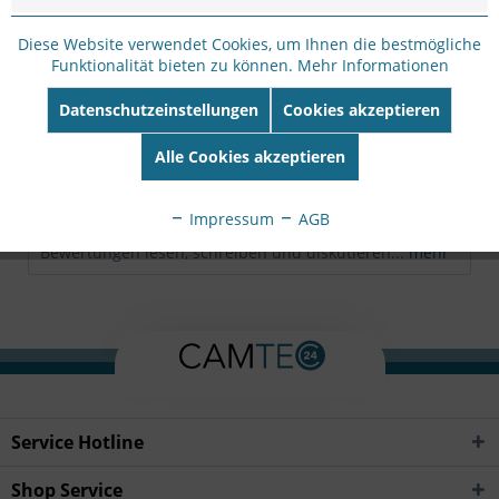
Hersteller Artikel-
Nr:
02194-001
Diese Website verwendet Cookies, um Ihnen die bestmögliche
EAN:
7331021074521
Funktionalität bieten zu können.
Mehr Informationen
Beschreibung
Datenschutzeinstellungen
Cookies akzeptieren
Energieeffizientes IR zum Überwachen bei Nacht IR-
Alle Cookies akzeptieren
Erfassungsbereich bis zu 50 m...
mehr
Impressum
AGB
Bewertungen
0
Bewertungen lesen, schreiben und diskutieren...
mehr
Service Hotline
Shop Service