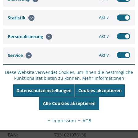
Aktiv
Statistik
Hinzufügen
1.307,81 €
Aktiv
Personalisierung
In den
Warenkorb
Aktiv
Service
Diese Website verwendet Cookies, um Ihnen die bestmögliche
Funktionalität bieten zu können.
Mehr Informationen
Datenschutzeinstellungen
Cookies akzeptieren
Merken
Bewerten
Alle Cookies akzeptieren
Artikel-Nr.:
DV23B7CF2
Hersteller:
AXIS
Impressum
AGB
Hersteller Artikel-
Nr:
02343-001
EAN:
7331021076136