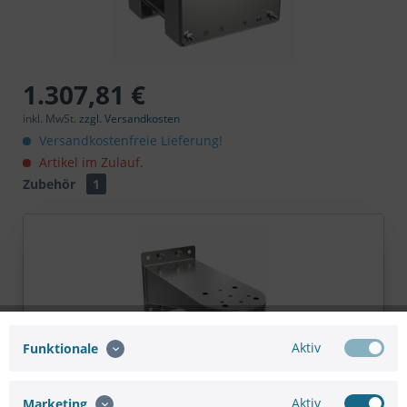
1.307,81 €
inkl. MwSt.
zzgl. Versandkosten
Versandkostenfreie Lieferung!
Artikel im Zulauf.
Zubehör
1
Aktiv
Funktionale
AXIS TQ1001-E WALL MOUNT
Aktiv
Marketing