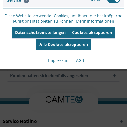
Service
Hersteller Artikel-
Nr:
DS-1271ZJ-135
Diese Website verwendet Cookies, um Ihnen die bestmögliche
EAN:
6954273611415
Funktionalität bieten zu können.
Mehr Informationen
Beschreibung
Datenschutzeinstellungen
Cookies akzeptieren
Hik white Aluminum alloy 135×545mm
mehr
Alle Cookies akzeptieren
Bewertungen
0
Impressum
AGB
Bewertungen lesen, schreiben und diskutieren...
mehr
Kunden haben sich ebenfalls angesehen
Service Hotline