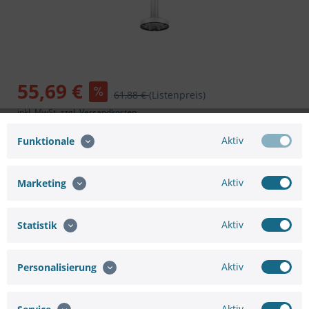
55,69 €
61,88 €
(Listenpreis)
inkl. MwSt.
zzgl. Versandkosten
Artikel im Zulauf.
Aktiv
Funktionale
In den
Warenkorb
Aktiv
Marketing
Aktiv
Statistik
Merken
Bewerten
Aktiv
Personalisierung
Artikel-Nr.:
75661091897
Hersteller:
HIKVISION
Aktiv