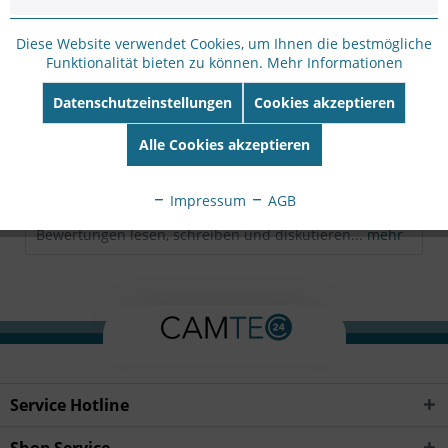
Hersteller Artikel-
Nr:
DS-1273ZJ-130B
Diese Website verwendet Cookies, um Ihnen die bestmögliche
EAN:
6954273608323
Funktionalität bieten zu können.
Mehr Informationen
Datenschutzeinstellungen
Cookies akzeptieren
Beschreibung
Hik white Aluminum alloy with junction box
Alle Cookies akzeptieren
130×182×120mm
mehr
Impressum
AGB
Bewertungen
0
Bewertungen lesen, schreiben und diskutieren...
mehr
Service Hotline