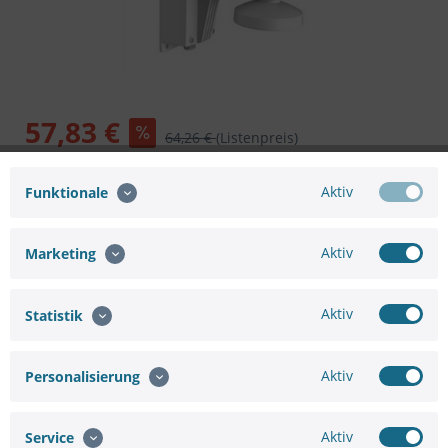
57,83 €
64,26 €
(Listenpreis)
inkl. MwSt.
zzgl. Versandkosten
Artikel im Zulauf.
Aktiv
Funktionale
In den
Warenkorb
Aktiv
Marketing
Aktiv
Statistik
Merken
Bewerten
Aktiv
Personalisierung
Artikel-Nr.:
75661091737
Aktiv
Service
Hersteller:
HIKVISION