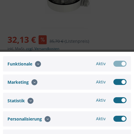
32,13 €
35,70 €
(Listenpreis)
inkl. MwSt.
zzgl. Versandkosten
Sofort versandfertig, Lieferzeit ca. 1-3 Werktage
Aktiv
Funktionale
In den
Warenkorb
Aktiv
Marketing
Aktiv
Statistik
Merken
Bewerten
Aktiv
Personalisierung
Artikel-Nr.:
75661091567
Hersteller:
HIKVISION