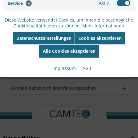
Aktiv
Service
Hersteller Artikel-
Nr:
DS-1280ZJ-DM55
EAN:
6954273678708
Diese Website verwendet Cookies, um Ihnen die bestmögliche
Funktionalität bieten zu können.
Mehr Informationen
Beschreibung
Datenschutzeinstellungen
Cookies akzeptieren
Hikvision WhiteAluminum AlloyF 155 mm × 36 mm (F 6.1
Zoll × 1.42 Zoll)300 g (0.66 lb.)
mehr
Alle Cookies akzeptieren
Bewertungen
0
Impressum
AGB
Bewertungen lesen, schreiben und diskutieren...
mehr
Kunden haben sich ebenfalls angesehen
Service Hotline