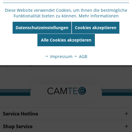
Hersteller Artikel-
Nr:
DS-1471ZJ-155(Black)
Diese Website verwendet Cookies, um Ihnen die bestmögliche
Funktionalität bieten zu können.
Mehr Informationen
EAN:
6941264010760
Datenschutzeinstellungen
Cookies akzeptieren
Beschreibung
Alle Cookies akzeptieren
Hik Black Aluminum alloy 155×150×565mm
mehr
Bewertungen
0
Impressum
AGB
Bewertungen lesen, schreiben und diskutieren...
mehr
Service Hotline
Shop Service