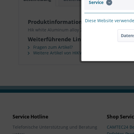
Service
Diese Website verwendet
Produktinformationen "HIKVISION DS-1
Hik white Aluminum alloy 206.8×261.8×465mm
Daten
Weiterführende Links zu "HIKVISION D
Fragen zum Artikel?
Weitere Artikel von HIKVISION
Service Hotline
Shop Servi
Telefonische Unterstützung und Beratung
CAMTEC24 Be
Defektes Pro