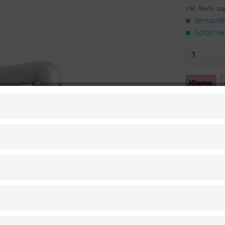
inkl. MwSt.
zz
Versandk
Sofort ve
Vergleic
Artikel-Nr.:
Hersteller:
Hersteller 
EAN: