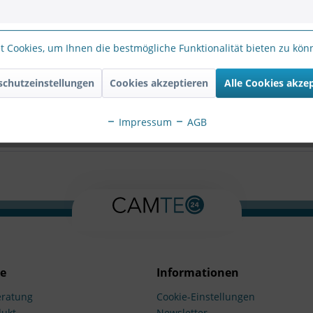
 Cookies, um Ihnen die bestmögliche Funktionalität bieten zu kö
604ZJ-corner Eckmontagehalter"
schutzeinstellungen
Cookies akzeptieren
Alle Cookies akze
S-1604ZJ-corner Eckmontagehalter"
Impressum
AGB
ce
Informationen
ratung
Cookie-Einstellungen
dukt
Newsletter