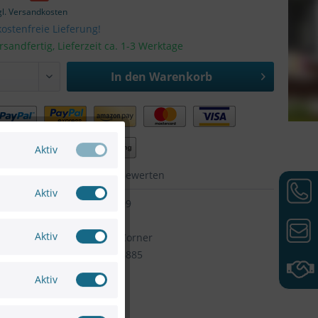
gl. Versandkosten
ostenfreie Lieferung!
rsandfertig, Lieferzeit ca. 1-3 Werktage
In den
Warenkorb
Aktiv
hen
Merken
Bewerten
Aktiv
75661091799
HIKVISION
Aktiv
Artikel-Nr:
DS-1604ZJ-Corner
6954273658885
Aktiv