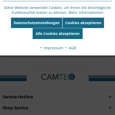
Nr:
Adapter,KPL-040F-
VI,12V3.33A,40W,green
Diese Website verwendet Cookies, um Ihnen die bestmögliche
EAN:
Null
Funktionalität bieten zu können.
Mehr Informationen
Datenschutzeinstellungen
Cookies akzeptieren
Beschreibung
Netzteil 12V, 40W Zwei-Draht
mehr
Alle Cookies akzeptieren
Bewertungen
0
Impressum
AGB
Bewertungen lesen, schreiben und diskutieren...
mehr
Service Hotline
Shop Service