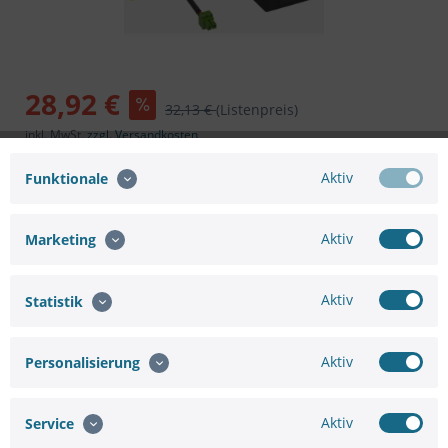
28,92 €
32,13 €
(Listenpreis)
inkl. MwSt.
zzgl. Versandkosten
Sofort versandfertig, Lieferzeit ca. 1-3 Werktage
Aktiv
Funktionale
In den
Warenkorb
Aktiv
Marketing
Aktiv
Statistik
Merken
Bewerten
Aktiv
Personalisierung
Artikel-Nr.:
75661091845
Hersteller:
HIKVISION
Aktiv
Service
Hersteller Artikel-