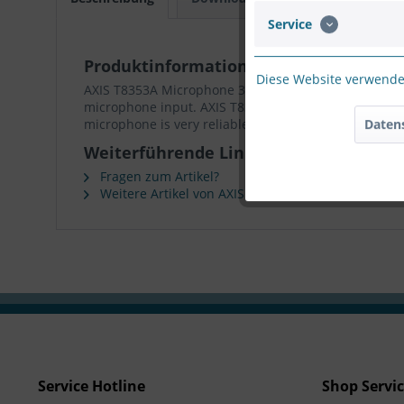
Service
Produktinformationen "AXIS T8353A 
Diese Website verwendet
AXIS T8353A Microphone 3.5mm is an omnidirectional
microphone input. AXIS T8353A Microphone offers grea
microphone is very reliable even in demanding envi
Daten
Weiterführende Links zu "AXIS T8353
Fragen zum Artikel?
Weitere Artikel von AXIS
Service Hotline
Shop Servi