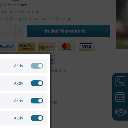
gl. Versandkosten
ostenfreie Lieferung!
rsandfertig, Lieferzeit ca. 1-3 Werktage
In den
Warenkorb
Aktiv
hen
Merken
Bewerten
SC12597277
Aktiv
AXIS
Artikel-Nr:
5032-531
Aktiv
7331021005228
Aktiv