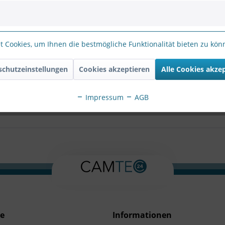
MICROPHONE 3.5MM"
 Cookies, um Ihnen die bestmögliche Funktionalität bieten zu kö
 microphone with a 3.5mm adaptor, compatible with all Axis netw
t details and resolution, the capsule has a neutral sonic characte
ronments.
schutzeinstellungen
Cookies akzeptieren
Alle Cookies akze
A MICROPHONE 3.5MM"
Impressum
AGB
ce
Informationen