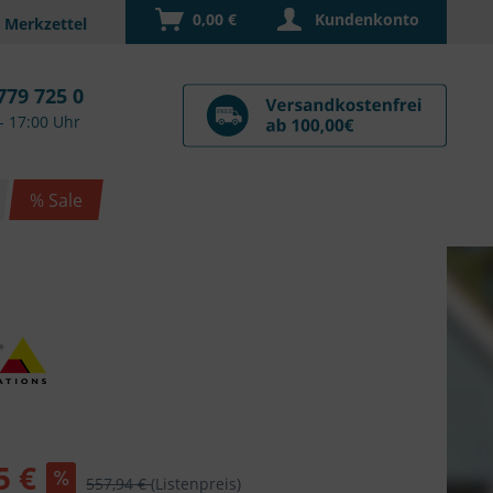
0,00 €
Kundenkonto
779 725 0
- 17:00 Uhr
% Sale
5 €
557,94 €
(Listenpreis)