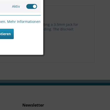
Aktiv
nnen.
Mehr Informationen
ork video products supporting a 3.5mm jack for
r and is very natural sounding. The discreet
ptieren
Newsletter