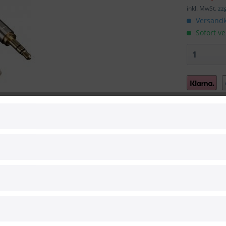
inkl. MwSt.
zz
Versandk
Sofort ve
Vergleic
Artikel-Nr.:
Hersteller:
Hersteller 
EAN:
0