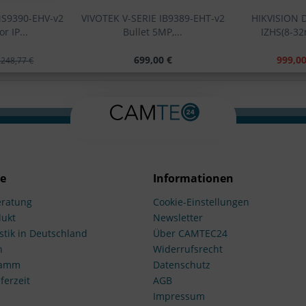
MS9390-EHV-v2
VIVOTEK V-SERIE IB9389-EHT-v2
HIKVISION 
r IP...
Bullet 5MP,...
IZHS(8-32m
699,00 €
999,00
.248,77 €
ce
Informationen
ratung
Cookie-Einstellungen
dukt
Newsletter
stik in Deutschland
Über CAMTEC24
n
Widerrufsrecht
ramm
Datenschutz
ferzeit
AGB
Impressum