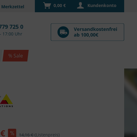
0,00 €
Kundenkonto
779 725 0
- 17:00 Uhr
% Sale
 €
14,16 €
(Listenpreis)