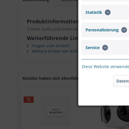
Statistik
Produktinformationen "AXIS TERMINA
3.5mm audio jack extension for Axis Network Video p
Personalisierung
Weiterführende Links zu "AXIS TERMI
Fragen zum Artikel?
Service
Weitere Artikel von AXIS
Diese Website verwendet
Kunden haben sich ebenfalls angesehen
Daten