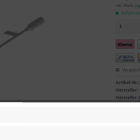
inkl. MwSt.
zz
Sofort ve
Vergleic
Artikel-Nr.:
Hersteller:
Hersteller 
EAN: