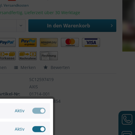
gl. Versandkosten
rsandfertig, Lieferzeit über 30 Werktage
In den
Warenkorb
hen
Merken
Bewerten
SC12597419
AXIS
Artikel-Nr:
01714-001
7331021066854
Aktiv
Aktiv