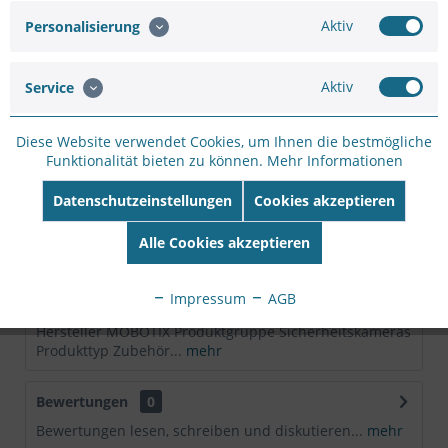
Merken
Bewerten
Aktiv
Personalisierung
Artikel-Nr.:
SC12537386
Hersteller:
MOBOTIX
Aktiv
Service
Hersteller Artikel-
Nr:
MX-HALO-EXT-CO
Diese Website verwendet Cookies, um Ihnen die bestmögliche
EAN:
4047438017640
Funktionalität bieten zu können.
Mehr Informationen
Beschreibung
Datenschutzeinstellungen
Cookies akzeptieren
Indoor-Einbauhalter für ein Sensormodul (Wand- oder
Alle Cookies akzeptieren
Deckeneinbau) Eigenschaften: ...
mehr
Impressum
AGB
Technische Daten
Hersteller MOBOTIX Produktgruppe Sicherheitskameras
Produkttyp Zubehör...
mehr
Bewertungen
0
Bewertungen lesen, schreiben und diskutieren...
mehr