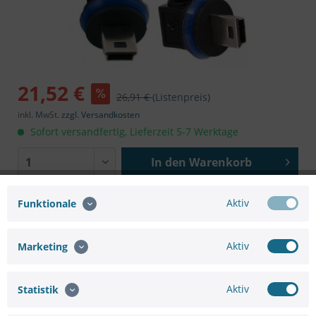
21,52 €
26,91 €
(Listenpreis)
inkl. MwSt.
zzgl. Versandkosten
Sofort versandfertig, Lieferzeit 5-7 Werktage
In den
Warenkorb
Aktiv
Funktionale
Aktiv
Marketing
Sie brauchen eine größere
Anfrageformular
Menge oder
Aktiv
Statistik
Projektunterstützung ?