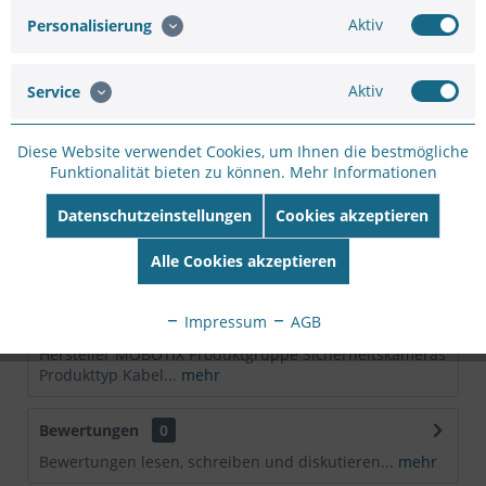
Merken
Bewerten
Aktiv
Personalisierung
Artikel-Nr.:
SC12537440
Hersteller:
MOBOTIX
Aktiv
Service
Hersteller Artikel-
Nr:
MX-CBL-MU-EN-STR-5
Diese Website verwendet Cookies, um Ihnen die bestmögliche
EAN:
4047438016643
Funktionalität bieten zu können.
Mehr Informationen
Datenschutzeinstellungen
Cookies akzeptieren
Beschreibung
232-IO-Box Kabel für M Mxx/Q2x/T2x: Eigenschaften
Alle Cookies akzeptieren
MiniUSB gewinkelt...
mehr
Impressum
AGB
Technische Daten
Hersteller MOBOTIX Produktgruppe Sicherheitskameras
Produkttyp Kabel...
mehr
Bewertungen
0
Bewertungen lesen, schreiben und diskutieren...
mehr