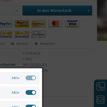
m Zulauf.
In den
Warenkorb
hen
Merken
Bewerten
CS53EAE5F
I-PRO
Artikel-Nr:
WV-S32302-F2L
4582619079036
Aktiv
Aktiv
Aktiv