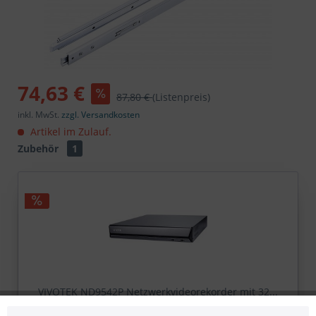
74,63 €
87,80 €
(Listenpreis)
inkl. MwSt.
zzgl. Versandkosten
Artikel im Zulauf.
Zubehör
1
VIVOTEK ND9542P Netzwerkvideorekorder mit 32...