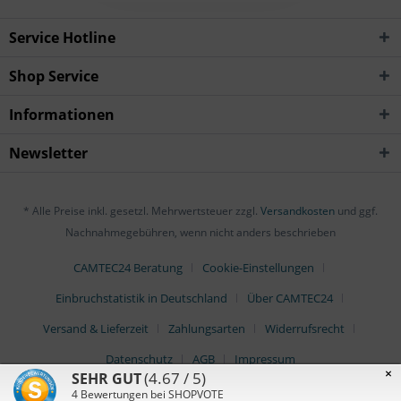
Service Hotline
Shop Service
Informationen
Newsletter
* Alle Preise inkl. gesetzl. Mehrwertsteuer zzgl.
Versandkosten
und ggf.
Nachnahmegebühren, wenn nicht anders beschrieben
CAMTEC24 Beratung
Cookie-Einstellungen
Einbruchstatistik in Deutschland
Über CAMTEC24
Versand & Lieferzeit
Zahlungsarten
Widerrufsrecht
Datenschutz
AGB
Impressum
×
(4.67 / 5)
SEHR GUT
4
Bewertungen bei SHOPVOTE