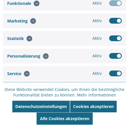
Aktiv
Funktionale
Hinzufügen
Aktiv
Marketing
1.686,58 €
2.248,77 €
Aktiv
Statistik
In den
Warenkorb
Aktiv
Personalisierung
Aktiv
Service
Diese Website verwendet Cookies, um Ihnen die bestmögliche
Sie brauchen eine größere
Anfrageformular
Funktionalität bieten zu können.
Mehr Informationen
Menge oder
Projektunterstützung ?
Datenschutzeinstellungen
Cookies akzeptieren
Merken
Bewerten
Alle Cookies akzeptieren
Artikel-Nr.:
SC12528288