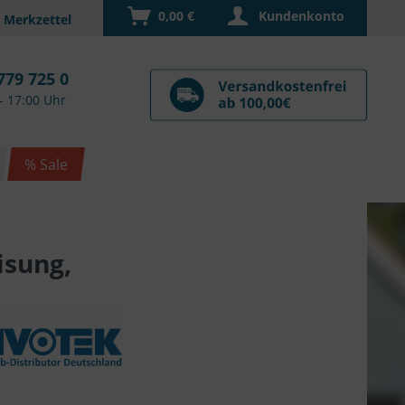
0,00 €
Kundenkonto
779 725 0
- 17:00 Uhr
% Sale
isung,