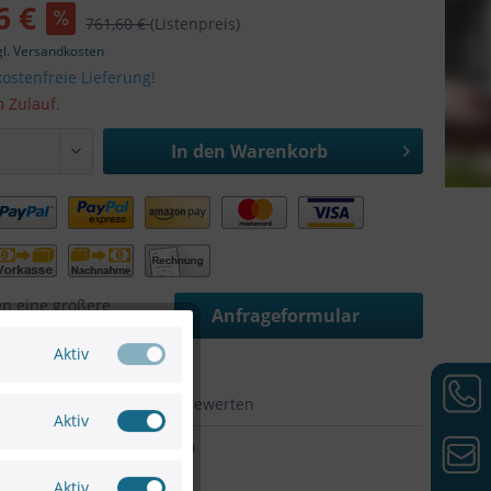
6 €
761,60 €
(Listenpreis)
gl. Versandkosten
ostenfreie Lieferung!
m Zulauf.
In den
Warenkorb
en eine größere
Anfrageformular
 Projektunterstützung
Aktiv
hen
Merken
Bewerten
Aktiv
SC33539400
VIVOTEK
Aktiv