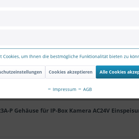
Hersteller 
EAN:
s
Bewertungen
0
-P Gehäuse für IP-Box Kamera AC24V Einspeisung,
 Cookies, um Ihnen die bestmögliche Funktionalität bieten zu kö
inspeisung. Das AE-23A bietet ein IP66 /IK10 geschütztes Gehäus
schutzeinstellungen
Cookies akzeptieren
Alle Cookies akze
x Kameras.
Impressum
AGB
3A-P Gehäuse für IP-Box Kamera AC24V Einspeisun