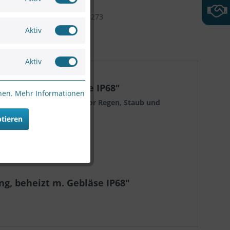
Artikel-Nr:
AE-23A-P
4712123679273
Aktiv
Aktiv
 beheizt m. Gebläse IP68"
nnen.
Mehr Informationen
e, das Ihre Investition vor Regen, Staub und
ptieren
g, beheizt m. Gebläse IP68"