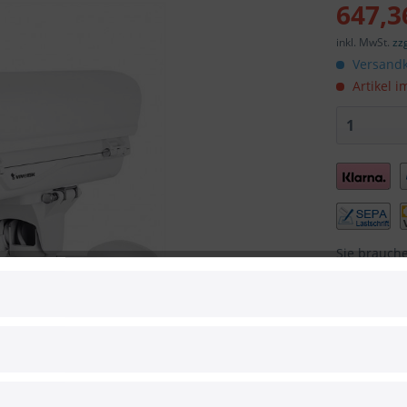
647,3
inkl. MwSt.
zz
Versandk
Artikel i
Sie brauch
Menge oder
?
Vergleic
Artikel-Nr.:
Hersteller: