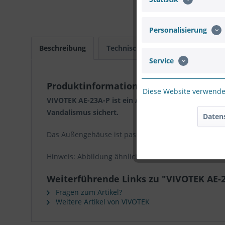
Personalisierung
Beschreibung
Technische Daten
Download
Service
Produktinformationen "VIVOTEK AE-23A
Diese Website verwendet
VIVOTEK AE-23A-P ist ein Außengehäuse mit AC24V E
Vandalismus sichert.
Daten
Das Außengehäuse ist passend zu allen VIVOTEK Bo
Hinweis: Abbildung ähnlich
Weiterführende Links zu "VIVOTEK AE-2
Fragen zum Artikel?
Weitere Artikel von VIVOTEK