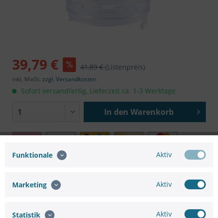
39,79 €
41,89 €
(Listenpreis)
inkl. MwSt.
zzgl. Versandkosten
Sofort versandfertig, Lieferzeit ca. 1-3 Werktage
In den
Warenkorb
Aktiv
Funktionale
Sie brauchen eine größere
Anfrageformular
Aktiv
Marketing
Menge oder
Projektunterstützung ?
Aktiv
Statistik