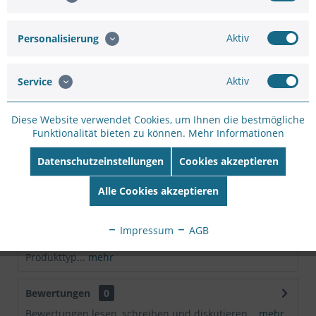
Merken
Bewerten
Aktiv
Personalisierung
Artikel-Nr.:
SC33538200
Hersteller:
MOBOTIX
Hersteller Artikel-
Aktiv
Service
Nr:
MX-OPT-DK-L11
EAN:
4047438016469
Diese Website verwendet Cookies, um Ihnen die bestmögliche
Funktionalität bieten zu können.
Mehr Informationen
Beschreibung
Ersatzkuppel Hemispheric: Passend für:
Datenschutzeinstellungen
Cookies akzeptieren
Hemisphärische Sensormodule (für S15/M15), S15M,...
mehr
Alle Cookies akzeptieren
Technische Daten
Impressum
AGB
Hersteller MOBOTIX Produktgruppe Sicherheitskameras
Produkttyp...
mehr
Bewertungen
0
Bewertungen lesen, schreiben und diskutieren...
mehr