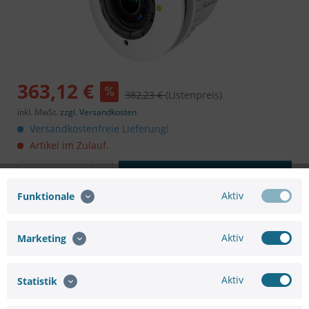
363,12 €
382,23 €
(Listenpreis)
inkl. MwSt.
zzgl. Versandkosten
Versandkostenfreie Lieferung!
Artikel im Zulauf.
In den
Warenkorb
Aktiv
Funktionale
Aktiv
Marketing
Merken
Bewerten
Aktiv
Statistik
Artikel-Nr.:
SC33539065