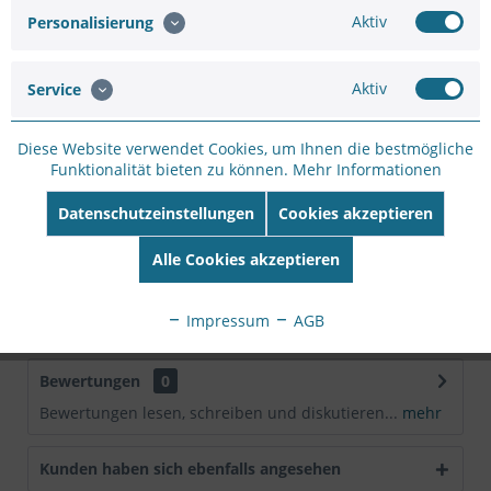
Hersteller:
MOBOTIX
Aktiv
Personalisierung
Hersteller Artikel-
Nr:
Mx-O-M7SA-8D280
Aktiv
EAN:
4047438034869
Service
Beschreibung
Diese Website verwendet Cookies, um Ihnen die bestmögliche
Funktionalität bieten zu können.
Mehr Informationen
Mobotix Sensormodul für M73 Kameras. Das
Sensormodul kann per Steck-Schnellverbindung
Datenschutzeinstellungen
Cookies akzeptieren
einfach...
mehr
Alle Cookies akzeptieren
Technische Daten
Hersteller MOBOTIX Produktgruppe Sicherheitskameras
Impressum
AGB
Produkttyp...
mehr
Bewertungen
0
Bewertungen lesen, schreiben und diskutieren...
mehr
Kunden haben sich ebenfalls angesehen