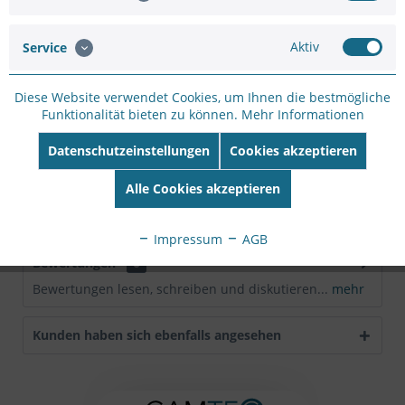
Hersteller:
AXIS
Hersteller Artikel-
Aktiv
Service
Nr:
5800-791
EAN:
7331021007017
Diese Website verwendet Cookies, um Ihnen die bestmögliche
Funktionalität bieten zu können.
Mehr Informationen
Beschreibung
Für Farbkameras und Tag/Nacht-Kameras Teleobjektiv
Datenschutzeinstellungen
Cookies akzeptieren
12,5 bis 50 mm IR-korrigiertes Objektiv DC-Blende
mehr
Alle Cookies akzeptieren
Downloads
Impressum
AGB
Bewertungen
0
Bewertungen lesen, schreiben und diskutieren...
mehr
Kunden haben sich ebenfalls angesehen