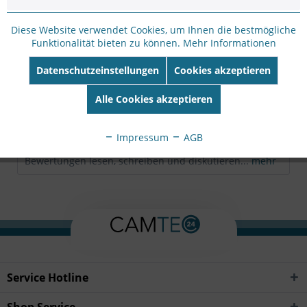
Hersteller Artikel-
Nr:
AM-212
Diese Website verwendet Cookies, um Ihnen die bestmögliche
EAN:
4712123678856
Funktionalität bieten zu können.
Mehr Informationen
Datenschutzeinstellungen
Cookies akzeptieren
Beschreibung
Kompatibel mit: Adapter: AM-519, AM-520, AM-522+AM-
Alle Cookies akzeptieren
712, AM-522+AM-713, AM-525, AM-527, AM-528,...
mehr
Impressum
AGB
Bewertungen
0
Bewertungen lesen, schreiben und diskutieren...
mehr
Service Hotline