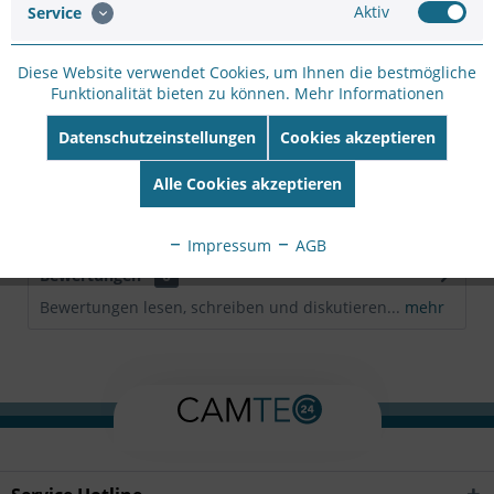
Artikel-Nr.:
WH81D45FB
Aktiv
Service
Hersteller:
VIVOTEK
Hersteller Artikel-
Diese Website verwendet Cookies, um Ihnen die bestmögliche
Nr:
AM-414
Funktionalität bieten zu können.
Mehr Informationen
EAN:
4712123677552
Datenschutzeinstellungen
Cookies akzeptieren
Beschreibung
Alle Cookies akzeptieren
Kompatibel mit: Power Box: AA-351, AA-352, AM-718
Outdoor PoE Switch: AW-GEU-083A-240,...
mehr
Impressum
AGB
Bewertungen
0
Bewertungen lesen, schreiben und diskutieren...
mehr