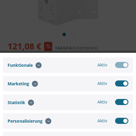
121,08 €
134,53 €
(Listenpreis)
inkl. MwSt.
zzgl. Versandkosten
Versandkostenfreie Lieferung!
Aktiv
Funktionale
Sofort versandfertig, Lieferzeit ca. 1-3 Werktage
In den
Warenkorb
Aktiv
Marketing
Aktiv
Statistik
Aktiv
Personalisierung
Merken
Bewerten