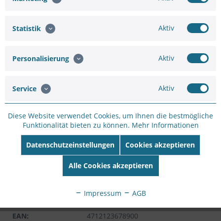
Aktiv
Statistik
Hinzufügen
30,35 €
35,70 €
Aktiv
Personalisierung
In den
Warenkorb
Aktiv
Service
Diese Website verwendet Cookies, um Ihnen die bestmögliche
Funktionalität bieten zu können.
Mehr Informationen
Datenschutzeinstellungen
Cookies akzeptieren
Merken
Bewerten
Alle Cookies akzeptieren
Artikel-Nr.:
WH81D4616
Hersteller:
VIVOTEK
Impressum
AGB
Hersteller Artikel-
Nr:
AM-522
EAN:
4712123678900