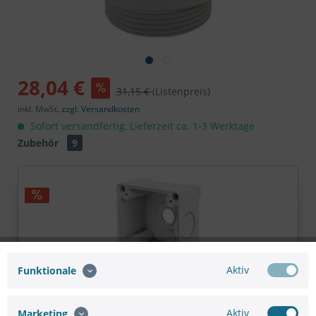
28,04 €
31,15 €
(Listenpreis)
inkl. MwSt.
zzgl. Versandkosten
Sofort versandfertig, Lieferzeit ca. 1-3 Werktage
Zubehör
9
Aktiv
Funktionale
VIVOTEK AM-719 Junction Box
Aktiv
Marketing