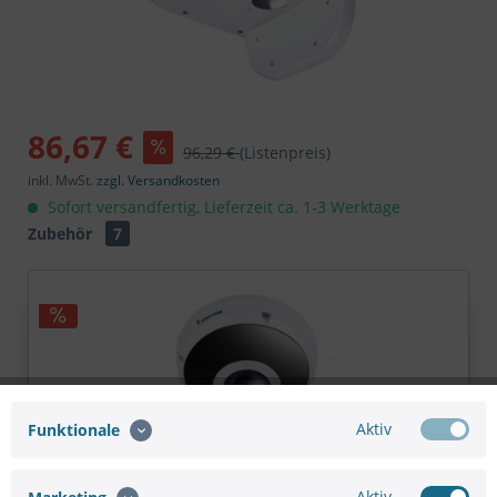
86,67 €
96,29 €
(Listenpreis)
inkl. MwSt.
zzgl. Versandkosten
Sofort versandfertig, Lieferzeit ca. 1-3 Werktage
Zubehör
7
Aktiv
Funktionale
VIVOTEK FE9382-EHV-v2 Fisheye Netzwerkkamera...
Aktiv