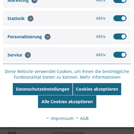
Marketing
Aktiv
Statistik
Hinzufügen
940,70 €
1.011,50 €
Aktiv
Personalisierung
In den
Warenkorb
Aktiv
Service
Diese Website verwendet Cookies, um Ihnen die bestmögliche
Funktionalität bieten zu können.
Mehr Informationen
Datenschutzeinstellungen
Cookies akzeptieren
Merken
Bewerten
Alle Cookies akzeptieren
Artikel-Nr.:
WH81D46CC
Hersteller:
VIVOTEK
Impressum
AGB
Hersteller Artikel-
Nr:
AM-21O
EAN:
4710469354496