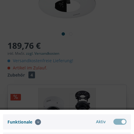
189,76 €
inkl. MwSt.
zzgl. Versandkosten
Versandkostenfreie Lieferung!
Artikel im Zulauf.
Zubehör
4
Aktiv
Funktionale