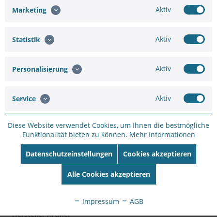
VIVOTEK FD9367-EHTV-v2 Fixed Dome...
Aktiv
Marketing
Aktiv
Statistik
Hinzufügen
Aktiv
Personalisierung
591,73 €
773,50 €
Aktiv
Service
In den
Warenkorb
Diese Website verwendet Cookies, um Ihnen die bestmögliche
Funktionalität bieten zu können.
Mehr Informationen
Datenschutzeinstellungen
Cookies akzeptieren
Merken
Bewerten
Alle Cookies akzeptieren
Artikel-Nr.:
WH892636A
Impressum
AGB
Hersteller:
VIVOTEK
Hersteller Artikel-