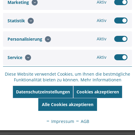
Aktiv
Marketing
Hinzufügen
Aktiv
Statistik
353,46 €
441,82 €
Aktiv
Personalisierung
In den
Warenkorb
Aktiv
Service
Diese Website verwendet Cookies, um Ihnen die bestmögliche
Funktionalität bieten zu können.
Mehr Informationen
Merken
Bewerten
Datenschutzeinstellungen
Cookies akzeptieren
Artikel-Nr.:
WH8FBC1A4
Alle Cookies akzeptieren
Hersteller:
VIVOTEK
Hersteller Artikel-
Nr:
AM-71H_V02
Impressum
AGB
EAN:
4710469356797