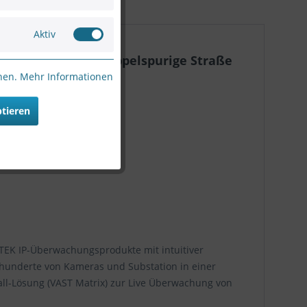
Aktiv
bis 180km/h für doppelspurige Straße
nnen.
Mehr Informationen
ptieren
OTEK IP-Überwachungsprodukte mit intuitiver
 hunderte von Kameras und Substation in einer
all-Lösung (VAST Matrix) zur Live Überwachung von