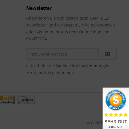
Newsletter
Abonnieren Sie den kostenlosen CAMTEC24
Newsletter und verpassen Sie keine Neuigkeit
oder Aktion mehr aus dem Onlineshop von
CAMTEC24.
Ich habe die
Datenschutzbestimmungen
zur Kenntnis genommen.
SEHR GUT
© CAMTEC24
4.86 / 5.00