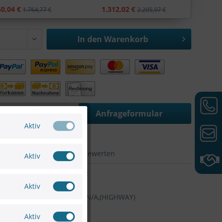
50,04 €
1.312,02 €
1.764,77 €
2.205,07 €
In den
Warenkorb
en eine größere
Anfrageformular
 Projektunterstützung
Aktiv
hen
Merken
Bewerten
Aktiv
SC33537672
VIVOTEK
Aktiv
Artikel-Nr:
IP9165-LPC,N/A,(HIGHWAY)
Aktiv