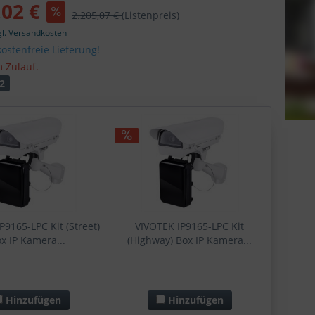
,02 €
2.205,07 €
(Listenpreis)
gl. Versandkosten
ostenfreie Lieferung!
m Zulauf.
2
P9165-LPC Kit (Street)
VIVOTEK IP9165-LPC Kit
x IP Kamera...
(Highway) Box IP Kamera...
Hinzufügen
Hinzufügen