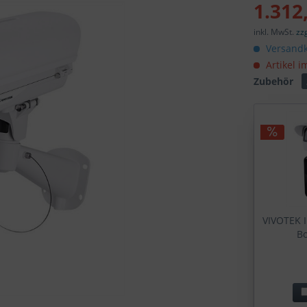
1.312
inkl. MwSt.
zz
Versandk
Artikel i
Zubehör
VIVOTEK I
Bo