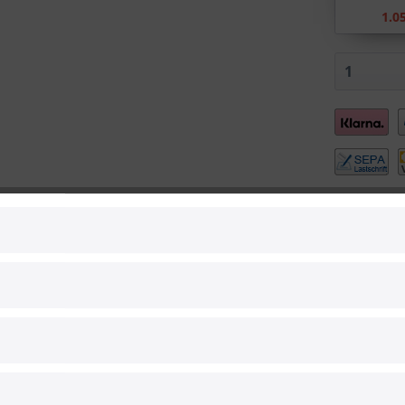
1.0
Sie brauch
Menge oder
?
Vergleic
Artikel-Nr.:
Hersteller:
Hersteller 