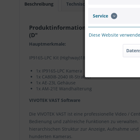
Beschreibung
Technische Daten
Download
Service
Produktinformationen "VIVOTEK IP9165
(D"
Diese Website verwendet
Hauptmerkmale:
Daten
IP9165-LPC Kit (Highway)180 km/hr bestehend aus:
1x IP9165-LPC Kamera
1x CA80I8-2040 IR-Strahler
1x AE-23L Gehäuse
1x AM-21E Wandhalterung
VIVOTEK VAST Software
Die VIVOTEK VAST ist eine professionelle Video / C
Bedienung und zahlreiche Funktionen zu verwalten. 
hierarchischen Struktur zur Anzeige, Aufnahme und 
hunderten Kameras.