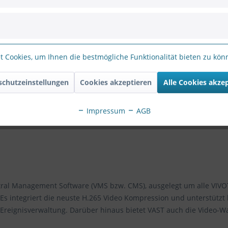
s
Bewertungen
0
-LPC Kit (Highway) Box IP Kamera 2MP, 12-40mm, 
 Cookies, um Ihnen die bestmögliche Funktionalität bieten zu kö
schutzeinstellungen
Cookies akzeptieren
Alle Cookies akze
Impressum
AGB
entral Management Software (VMS bzw. CMS), ausgelegt um alle VIV
Es integriert die neuste H.265 Video Kompression und unterstützt
Ereignisverwaltung. Darüber hinaus bietet VAST auch die Video-W