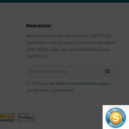
Newsletter
Abonnieren Sie den kostenlosen CAMTEC24
Newsletter und verpassen Sie keine Neuigkeit
oder Aktion mehr aus dem Onlineshop von
CAMTEC24.
Ich habe die
Datenschutzbestimmungen
zur Kenntnis genommen.