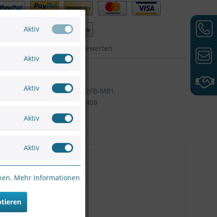
Aktiv
hen
Merken
Bewerten
Aktiv
WH68F1A0C
DAHUA
Aktiv
Artikel-Nr:
DHI-VTO4202FB-MB1
6923172508409
Aktiv
Aktiv
nnen.
Mehr Informationen
ptieren