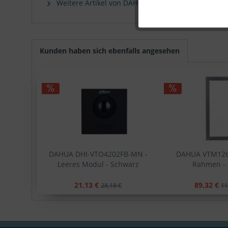
Weitere Artikel von DAHUA
Kunden haben sich ebenfalls angesehen
DAHUA DHI-VTO4202FB-MN -
DAHUA VTM126
Leeres Modul - Schwarz
Rahmen - 
21,13 €
89,32 €
28,18 €
11