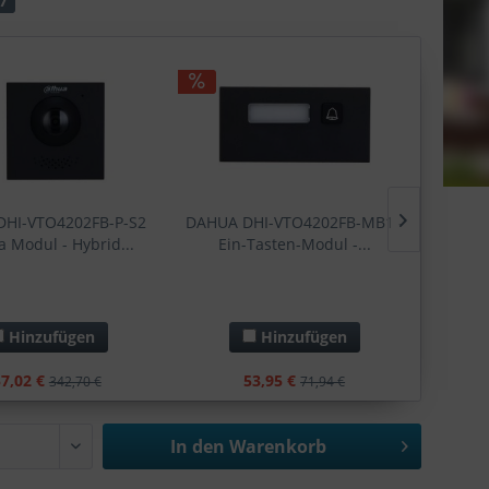
7
HI-VTO4202FB-P-S2
DAHUA DHI-VTO4202FB-MB1 -
DAHUA
 Modul - Hybrid...
Ein-Tasten-Modul -...
Zwe
Hinzufügen
Hinzufügen
7,02 €
53,95 €
342,70 €
71,94 €
In den
Warenkorb