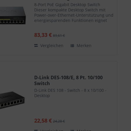
8-Port PoE Gigabit Desktop Switch
Dieser kompakte Desktop Switch mit
Power-over-Ethernet-Unterstützung und
energiesparenden Funktionen eignet
sich ideal für den Einsatz in kleinen
Büros oder im Home Office. Der DGS-
83,33 €
89,61 €
1008P verfügt über...
Vergleichen
Merken
D-Link DES-108/E, 8 Pt. 10/100
Switch
D-Link DES 108 - Switch - 8 x 10/100 -
Desktop
22,58 €
24,28 €