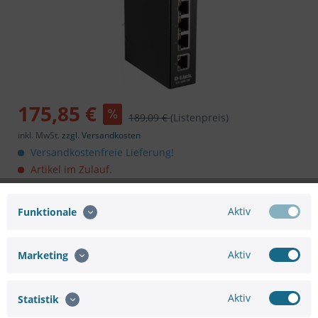
175,85 €
189,09 €
(Listenpreis)
inkl. MwSt.
zzgl. Versandkosten
Versandkostenfreie Lieferung!
Artikel im Zulauf.
In den
Warenkorb
Aktiv
Funktionale
Aktiv
Marketing
Aktiv
Merken
Bewerten
Statistik