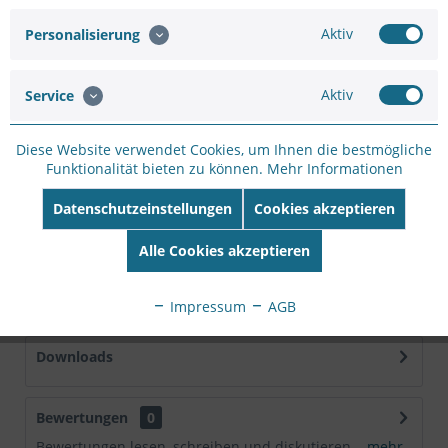
Artikel-Nr.:
SC33486082
Aktiv
Personalisierung
Hersteller:
D-LINK
Hersteller Artikel-
Nr:
DIS-100E-5W
Aktiv
Service
EAN:
790069441271
Diese Website verwendet Cookies, um Ihnen die bestmögliche
Beschreibung
Funktionalität bieten zu können.
Mehr Informationen
Robuste Konstruktion Das robuste Gehäuse wurde
entwickelt, damit Ihr Netzwerk zuverlässig...
mehr
Datenschutzeinstellungen
Cookies akzeptieren
Alle Cookies akzeptieren
Technische Daten
Hersteller D-LINK Produktgruppe
Netzwerkkomponenten Produkttyp...
mehr
Impressum
AGB
Downloads
Bewertungen
0
Bewertungen lesen, schreiben und diskutieren...
mehr