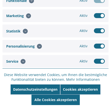
Aktiv
Funktionale
Aktiv
Marketing
Hinzufügen
Aktiv
Statistik
ab 3,78 €
6,88 €
Aktiv
Personalisierung
In den
Warenkorb
Aktiv
Service
Diese Website verwendet Cookies, um Ihnen die bestmögliche
Funktionalität bieten zu können.
Mehr Informationen
Merken
Bewerten
Datenschutzeinstellungen
Cookies akzeptieren
Artikel-Nr.:
75661091574
Hersteller:
Alle Cookies akzeptieren
HIKVISION
Hersteller Artikel-
Nr:
DS-7608NI-K2/8P