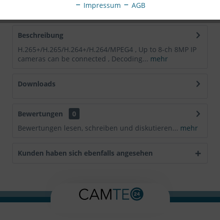
Impressum
AGB
EAN:
6954273635206
Beschreibung
H.265+/H.265/H.264+/H.264/MPEG4 , Up to 8-ch 8MP IP
cameras can be connected , Decoding...
mehr
Downloads
Bewertungen
0
Bewertungen lesen, schreiben und diskutieren...
mehr
Kunden haben sich ebenfalls angesehen