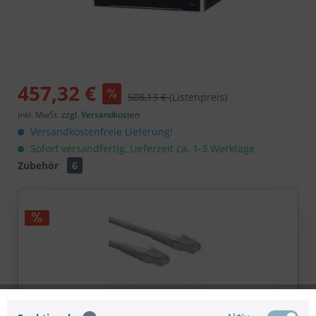
457,32 €
508,13 €
(Listenpreis)
inkl. MwSt.
zzgl. Versandkosten
Versandkostenfreie Lieferung!
Sofort versandfertig, Lieferzeit ca. 1-3 Werktage
Zubehör
6
ROLINE Patchkabel Cat.6 (Class E) S/FTP (PiMF),...