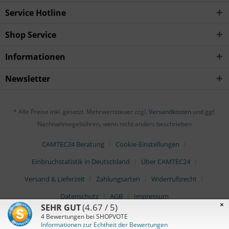
Service Hotline
Shop Service
Informationen
Newsletter
* Alle Preise inkl. gesetzl. Mehrwertsteuer zzgl.
Versandkosten
und ggf.
Nachnahmegebühren, wenn nicht anders beschrieben
CAMTEC24 Beratung
Cookie-Einstellungen
Einbruchstatistik in Deutschland
Über CAMTEC24
Versand & Lieferzeit
Zahlungsarten
Widerrufsrecht
Datenschutz
AGB
Impressum
×
(4.67 / 5)
SEHR GUT
4
Bewertungen bei SHOPVOTE
Informationen zur Echtheit der Bewertungen
© CAMTEC24