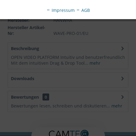
Impressum
AGB
Artikel-Nr.:
SC12537612
Hersteller:
HANWHA
Hersteller Artikel-
Nr:
WAVE-PRO-01/EU
Beschreibung
OPEN VIDEO PLATFORM Intuitiv und benutzerfreundlich
Mit dem intuitiven Drag & Drop Tool...
mehr
Downloads
Bewertungen
0
Bewertungen lesen, schreiben und diskutieren...
mehr