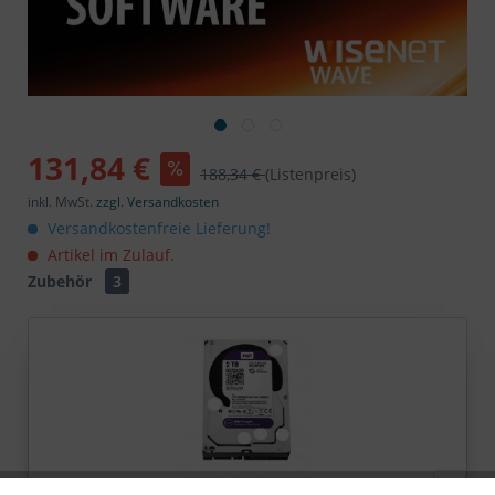
131,84 €
188,34 €
(Listenpreis)
inkl. MwSt.
zzgl. Versandkosten
Versandkostenfreie Lieferung!
Artikel im Zulauf.
Zubehör
3