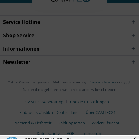
Service Hotline
Shop Service
Informationen
Newsletter
* Alle Preise inkl. gesetzl. Mehrwertsteuer zzgl.
Versandkosten
und ggf.
Nachnahmegebühren, wenn nicht anders beschrieben
CAMTEC24 Beratung
Cookie-Einstellungen
Einbruchstatistik in Deutschland
Über CAMTEC24
Versand & Lieferzeit
Zahlungsarten
Widerrufsrecht
Datenschutz
AGB
Impressum
×