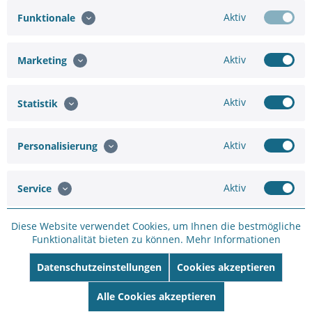
Western Digital Purple 2TB Festplatte
Aktiv
Funktionale
Aktiv
Marketing
Hinzufügen
Aktiv
Statistik
189,00 €
Aktiv
Personalisierung
In den
Warenkorb
Aktiv
Service
Diese Website verwendet Cookies, um Ihnen die bestmögliche
Funktionalität bieten zu können.
Mehr Informationen
Sie brauchen eine größere
Anfrageformular
Menge oder
Datenschutzeinstellungen
Cookies akzeptieren
Projektunterstützung ?
Alle Cookies akzeptieren
Merken
Bewerten