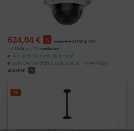
624,04 €
656,88 €
(Listenpreis)
inkl. MwSt.
zzgl. Versandkosten
Versandkostenfreie Lieferung!
Sofort versandfertig, Lieferzeit ca. 1-3 Werktage
Zubehör
4
HIKVISION DS-1471ZJ-155 Hängemontagehalterung...