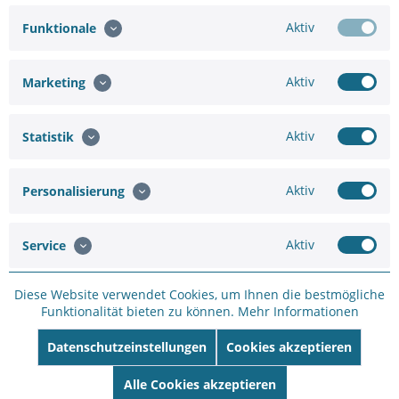
Aktiv
Funktionale
Aktiv
Marketing
Hinzufügen
73,90 €
82,11 €
Aktiv
Statistik
In den
Warenkorb
Aktiv
Personalisierung
Aktiv
Service
Diese Website verwendet Cookies, um Ihnen die bestmögliche
Merken
Bewerten
Funktionalität bieten zu können.
Mehr Informationen
Artikel-Nr.:
BK26C2491
Datenschutzeinstellungen
Cookies akzeptieren
Hersteller:
HIKVISION
Hersteller Artikel-
Alle Cookies akzeptieren
Nr:
DS-2CD3756G2T-IZS(7-35mm)(C)