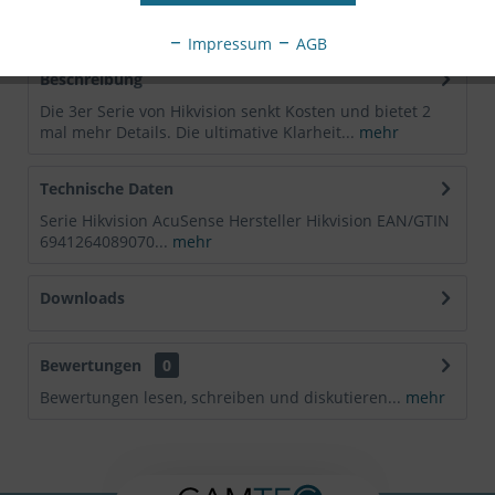
EAN:
6941264089070
Impressum
AGB
Beschreibung
Die 3er Serie von Hikvision senkt Kosten und bietet 2
mal mehr Details. Die ultimative Klarheit...
mehr
Technische Daten
Serie Hikvision AcuSense Hersteller Hikvision EAN/GTIN
6941264089070...
mehr
Downloads
Bewertungen
0
Bewertungen lesen, schreiben und diskutieren...
mehr