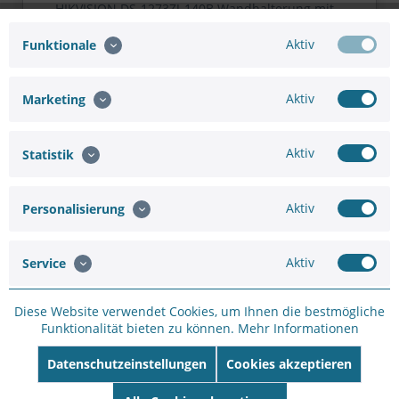
HIKVISION DS-1273ZJ-140B Wandhalterung mit...
Aktiv
Funktionale
Aktiv
Marketing
Hinzufügen
61,05 €
67,83 €
Aktiv
Statistik
In den
Warenkorb
Aktiv
Personalisierung
Aktiv
Service
Diese Website verwendet Cookies, um Ihnen die bestmögliche
Merken
Bewerten
Funktionalität bieten zu können.
Mehr Informationen
Artikel-Nr.:
BK26C248E
Datenschutzeinstellungen
Cookies akzeptieren
Hersteller:
HIKVISION
Hersteller Artikel-