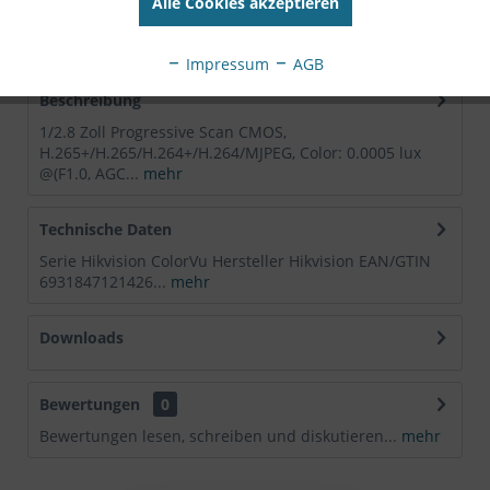
Alle Cookies akzeptieren
Nr:
DS-2CD2327G2-LU(2.8mm)(C)
EAN:
6931847121426
Impressum
AGB
Beschreibung
1/2.8 Zoll Progressive Scan CMOS,
H.265+/H.265/H.264+/H.264/MJPEG, Color: 0.0005 lux
@(F1.0, AGC...
mehr
Technische Daten
Serie Hikvision ColorVu Hersteller Hikvision EAN/GTIN
6931847121426...
mehr
Downloads
Bewertungen
0
Bewertungen lesen, schreiben und diskutieren...
mehr