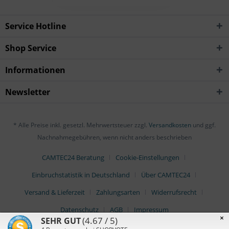
Service Hotline
Shop Service
Informationen
Newsletter
* Alle Preise inkl. gesetzl. Mehrwertsteuer zzgl.
Versandkosten
und ggf.
Nachnahmegebühren, wenn nicht anders beschrieben
CAMTEC24 Beratung
Cookie-Einstellungen
Einbruchstatistik in Deutschland
Über CAMTEC24
Versand & Lieferzeit
Zahlungsarten
Widerrufsrecht
Datenschutz
AGB
Impressum
×
(4.67 / 5)
SEHR GUT