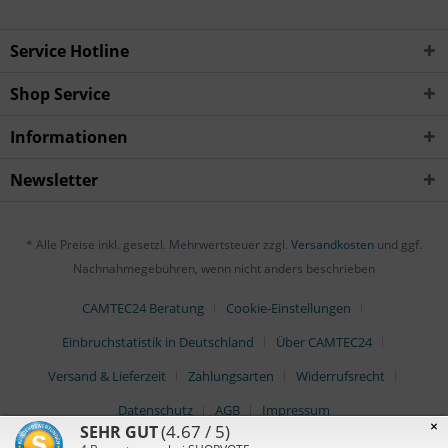
Service Hotline
Shop Service
Informationen
Newsletter
* Alle Preise inkl. gesetzl. Mehrwertsteuer zzgl.
Versandkosten
und ggf.
Nachnahmegebühren, wenn nicht anders beschrieben
CAMTEC24 Beratung
Cookie-Einstellungen
Einbruchstatistik in Deutschland
Über CAMTEC24
Versand & Lieferzeit
Zahlungsarten
Widerrufsrecht
Datenschutz
AGB
Impressum
×
(4.67 / 5)
SEHR GUT