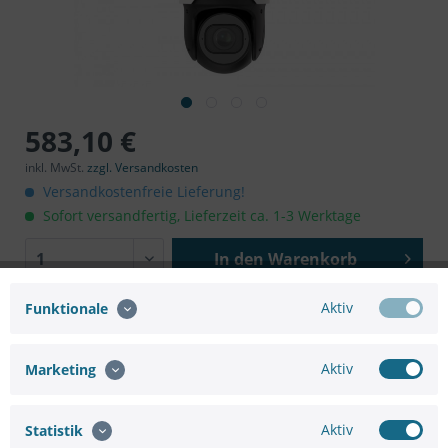
583,10 €
inkl. MwSt.
zzgl. Versandkosten
Versandkostenfreie Lieferung!
Sofort versandfertig, Lieferzeit ca. 1-3 Werktage
In den
Warenkorb
Aktiv
Funktionale
Aktiv
Marketing
Merken
Bewerten
Aktiv
Statistik
Artikel-Nr.:
WH448160C