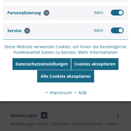
Hersteller:
ENEO
Hersteller Artikel-
Aktiv
Personalisierung
Nr:
INP-58M2812M0A
EAN:
4260229840115
Aktiv
Service
Beschreibung
Diese Website verwendet Cookies, um Ihnen die bestmögliche
Netzwerk Dome, PTZ, 4x 3840x2160, Tag/Nacht, WDR, AI,
Funktionalität bieten zu können.
Mehr Informationen
Alarm, Audio, 12V, PoE, IP66 eneo...
mehr
Datenschutzeinstellungen
Cookies akzeptieren
Technische Daten
Alle Cookies akzeptieren
Serie eneo IN-Serie Hersteller eneo Kameratyp
Gesichtserkennung,...
mehr
Impressum
AGB
Downloads
Bewertungen
0
Bewertungen lesen, schreiben und diskutieren...
mehr