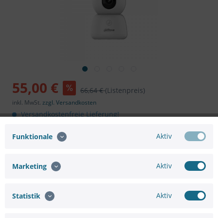
55,00 €
66,64 €
(Listenpreis)
inkl. MwSt.
zzgl. Versandkosten
Versandkostenfreie Lieferung!
Sofort versandfertig, Lieferzeit ca. 1-3 Werktage
Aktiv
Funktionale
In den
Warenkorb
Aktiv
Marketing
Aktiv
Statistik
Merken
Bewerten