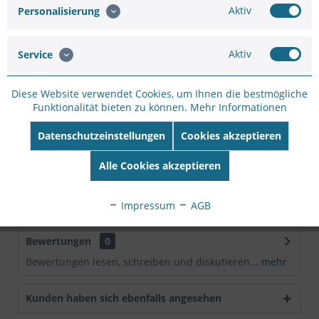
Aktiv
Personalisierung
Artikel-Nr.:
SW110278
Hersteller:
DAHUA TECHNOLOGY
Aktiv
Service
Hersteller Artikel-
Nr:
DH-IPC-H5BP-0360B-EUR
EAN:
6939554911934
Diese Website verwendet Cookies, um Ihnen die bestmögliche
Funktionalität bieten zu können.
Mehr Informationen
Beschreibung
Datenschutzeinstellungen
Cookies akzeptieren
Die Kameras der Dahua Wireless-Serie sind nicht nur
einfach zu installieren und zu bedienen,...
mehr
Alle Cookies akzeptieren
Downloads
Impressum
AGB
Bewertungen
0
Bewertungen lesen, schreiben und diskutieren...
mehr
Kunden haben sich ebenfalls angesehen