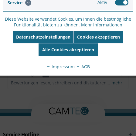
Aktiv
Service
Hersteller Artikel-
Nr:
CMA-B05
EAN:
4712123670799
Diese Website verwendet Cookies, um Ihnen die bestmögliche
Funktionalität bieten zu können.
Mehr Informationen
Beschreibung
Datenschutzeinstellungen
Cookies akzeptieren
Wall mount kit for CaMate series IR illuminator
mehr
Alle Cookies akzeptieren
Downloads
Impressum
AGB
Bewertungen
0
Bewertungen lesen, schreiben und diskutieren...
mehr
Service Hotline