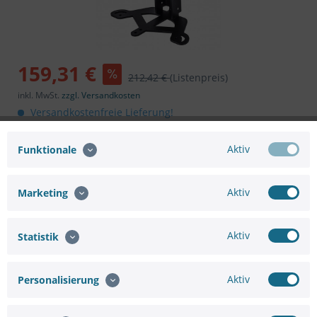
159,31 €
212,42 €
(Listenpreis)
inkl. MwSt.
zzgl. Versandkosten
Versandkostenfreie Lieferung!
Artikel im Zulauf.
Aktiv
Funktionale
In den
Warenkorb
Aktiv
Marketing
Aktiv
Statistik
Merken
Bewerten
Aktiv
Personalisierung
Artikel-Nr.:
WH3A49D0F
Hersteller:
VIVOTEK