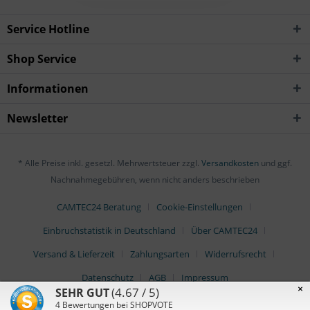
Service Hotline
Shop Service
Informationen
Newsletter
* Alle Preise inkl. gesetzl. Mehrwertsteuer zzgl.
Versandkosten
und ggf.
Nachnahmegebühren, wenn nicht anders beschrieben
CAMTEC24 Beratung
Cookie-Einstellungen
Einbruchstatistik in Deutschland
Über CAMTEC24
Versand & Lieferzeit
Zahlungsarten
Widerrufsrecht
Datenschutz
AGB
Impressum
×
(4.67 / 5)
SEHR GUT
4
Bewertungen bei SHOPVOTE