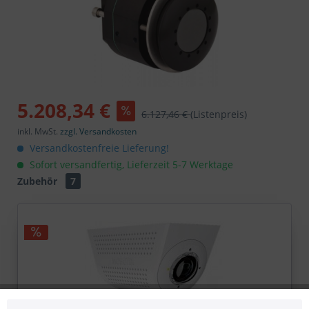
5.208,34 €
6.127,46 €
(Listenpreis)
inkl. MwSt.
zzgl. Versandkosten
Versandkostenfreie Lieferung!
Sofort versandfertig, Lieferzeit 5-7 Werktage
Zubehör
7