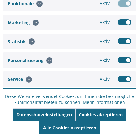
Aktiv
Funktionale
MOBOTIX MX-FLEX-OPT-SM-PW SurroundMount S1x,
M
weiß
Aktiv
Marketing
Hinzufügen
Aktiv
Statistik
47,58 €
59,48 €
Aktiv
Personalisierung
In den
Warenkorb
Aktiv
Service
Diese Website verwendet Cookies, um Ihnen die bestmögliche
Funktionalität bieten zu können.
Mehr Informationen
Sie brauchen eine größere
Datenschutzeinstellungen
Cookies akzeptieren
Anfrageformular
Menge oder
Alle Cookies akzeptieren
Projektunterstützung ?