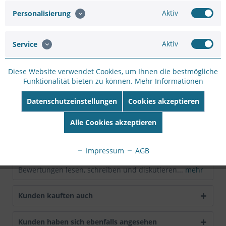
Merken
Bewerten
Aktiv
Personalisierung
Artikel-Nr.:
SC12537342
Hersteller:
MOBOTIX
Aktiv
Service
Hersteller Artikel-
Nr:
MX-B036
Diese Website verwendet Cookies, um Ihnen die bestmögliche
EAN:
4047438026536
Funktionalität bieten zu können.
Mehr Informationen
Beschreibung
Datenschutzeinstellungen
Cookies akzeptieren
Ultraweitwinkel-Objektiv B036 Eigenschaften:  HD-
Alle Cookies akzeptieren
Premiumqualität  Brennweite: 3,6...
mehr
Impressum
AGB
Bewertungen
0
Bewertungen lesen, schreiben und diskutieren...
mehr
Kunden kauften auch
Kunden haben sich ebenfalls angesehen