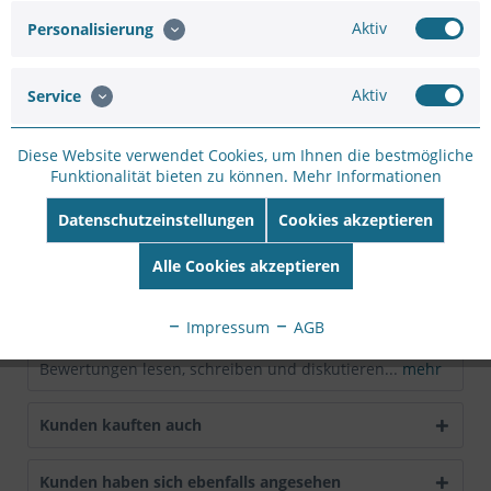
Merken
Bewerten
Aktiv
Personalisierung
Artikel-Nr.:
SC12537343
Hersteller:
MOBOTIX
Aktiv
Service
Hersteller Artikel-
Nr:
MX-B041
Diese Website verwendet Cookies, um Ihnen die bestmögliche
EAN:
4047438026543
Funktionalität bieten zu können.
Mehr Informationen
Beschreibung
Datenschutzeinstellungen
Cookies akzeptieren
Superweitwinkel-Objektiv B041 Eigenschaften:  HD-
Alle Cookies akzeptieren
Premiumqualität  Brennweite: 4,1...
mehr
Impressum
AGB
Bewertungen
0
Bewertungen lesen, schreiben und diskutieren...
mehr
Kunden kauften auch
Kunden haben sich ebenfalls angesehen