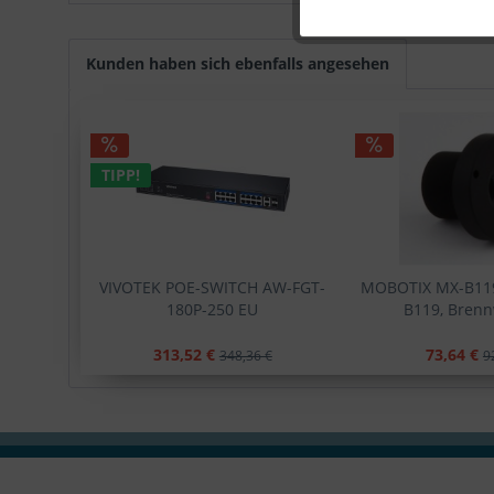
Kunden haben sich ebenfalls angesehen
TIPP!
VIVOTEK POE-SWITCH AW-FGT-
MOBOTIX MX-B119 
180P-250 EU
B119, Brennw
313,52 €
73,64 €
348,36 €
9