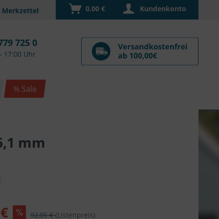
0,00 €
Kundenkonto
779 725 0
- 17:00 Uhr
% Sale
 6,1 mm
 €
92,05 €
(Listenpreis)