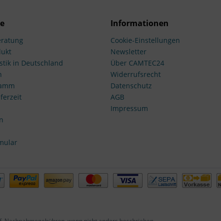
ce
Informationen
ratung
Cookie-Einstellungen
dukt
Newsletter
stik in Deutschland
Über CAMTEC24
n
Widerrufsrecht
ramm
Datenschutz
ferzeit
AGB
Impressum
n
mular
f. Nachnahmegebühren, wenn nicht anders beschrieben