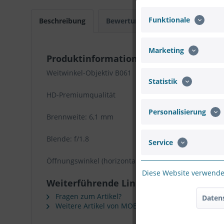
Funktionale
Beschreibung
Bewertungen
0
Marketing
Produktinformationen "MOBOTIX MX-B0
Weitwinkel-Objektiv B061
Statistik
HD-Premiumqualität
Personalisierung
Brennweite: 6,1 mm
Blende: f/1.8
Service
Öffnungswinkel (horizontal x vertikal, an Kamera mit
Diese Website verwendet
Weiterführende Links zu "MOBOTIX MX-
Fragen zum Artikel?
Daten
Weitere Artikel von MOBOTIX