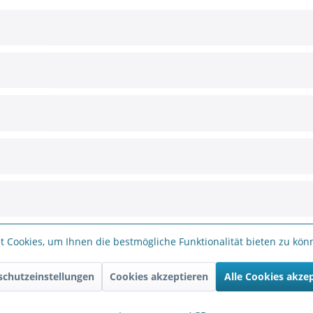
61 Weitwinkel-Objektiv B061, Brennweite: 6,1 
 6MP Sensor): 60° x 45° (bis 5MP Auflösung) und 70,5° x 46° (Auflö
 Cookies, um Ihnen die bestmögliche Funktionalität bieten zu kö
B061 Weitwinkel-Objektiv B061, Brennweite: 6,
schutzeinstellungen
Cookies akzeptieren
Alle Cookies akze