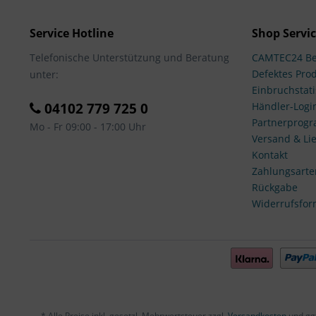
Service Hotline
Shop Servi
Telefonische Unterstützung und Beratung
CAMTEC24 Be
Defektes Pro
unter:
Einbruchstati
04102 779 725 0
Händler-Logi
Partnerprog
Mo - Fr 09:00 - 17:00 Uhr
Versand & Lie
Kontakt
Zahlungsarte
Rückgabe
Widerrufsfor
* Alle Preise inkl. gesetzl. Mehrwertsteuer zzgl.
Versandkosten
und gg