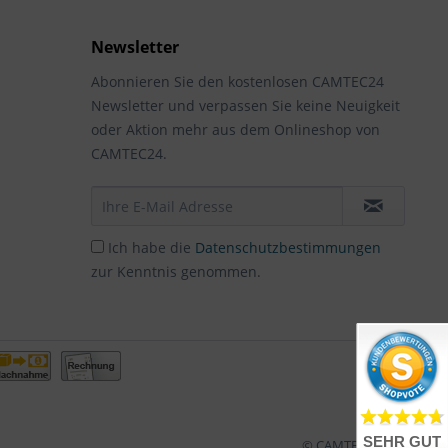
Newsletter
Abonnieren Sie den kostenlosen CAMTEC24
Newsletter und verpassen Sie keine Neuigkeit
oder Aktion mehr aus dem Onlineshop von
CAMTEC24.
Ich habe die
Datenschutzbestimmungen
zur Kenntnis genommen.
SEHR GUT
© CAMTEC24