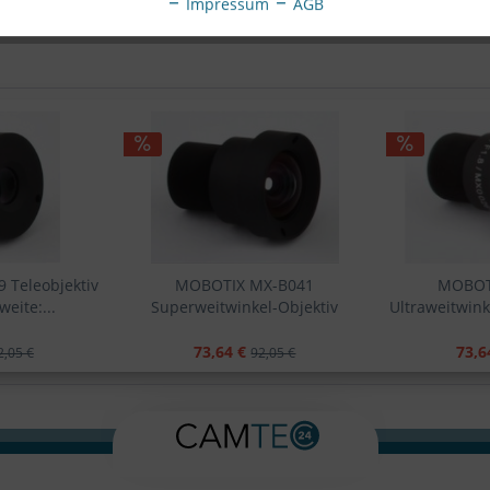
Impressum
AGB
Teleobjektiv
MOBOTIX MX-B041
MOBOT
eite:...
Superweitwinkel-Objektiv
Ultraweitwinke
B041,...
73,64 €
73,6
2,05 €
92,05 €