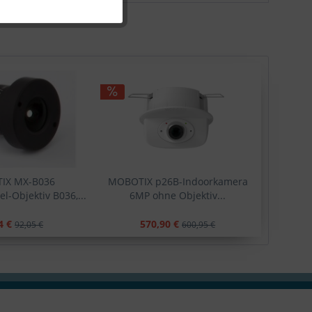
IX MX-B036
MOBOTIX p26B-Indoorkamera
l-Objektiv B036,...
6MP ohne Objektiv...
4 €
570,90 €
92,05 €
600,95 €