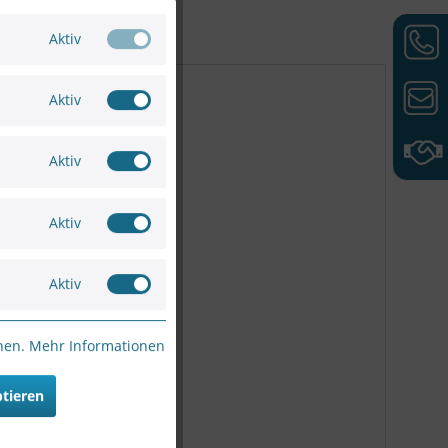
Aktiv
Aktiv
mm"
Aktiv
Aktiv
Aktiv
sung 6MP)
nnen.
Mehr Informationen
1 mm"
ptieren