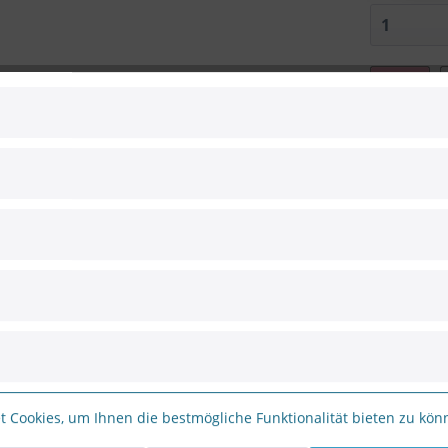
Vergleic
Artikel-Nr.:
Hersteller:
Hersteller 
EAN:
0
2CE56D8T-VPITF(2.8mm) Dome HD-TVI Kamera"
 Cookies, um Ihnen die bestmögliche Funktionalität bieten zu kö
R Vandal Proof Dome, ICR, 0.003 Lux/F1.2, 12 VDC, Smart IR, 3D D