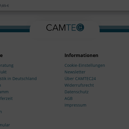
7,85 €
ce
Informationen
ratung
Cookie-Einstellungen
dukt
Newsletter
stik in Deutschland
Über CAMTEC24
n
Widerrufsrecht
ramm
Datenschutz
ferzeit
AGB
Impressum
n
mular