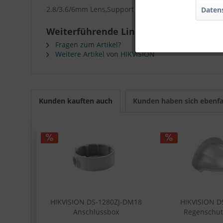
2.8/3.6/6mm Lens,Support TVI/AHD/CVI/CVBS video si
Daten
Weiterführende Links zu "HIKVISION 
Fragen zum Artikel?
Weitere Artikel von HIKVISION
Kunden kauften auch
Kunden haben sich ebenfa
HIKVISION DS-1280ZJ-DM18
HIKVISION D
Anschlussbox
Regenschu