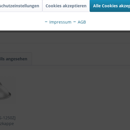
gnal output
schutzeinstellungen
Cookies akzeptieren
Alle Cookies akze
DS-2CE56D8T-VPITF(2.8mm) Dome HD-TVI Kamera"
Impressum
AGB
lls angesehen
S-1250ZJ
tzkappe