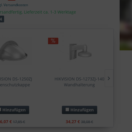
gl. Versandkosten
rsandfertig, Lieferzeit ca. 1-3 Werktage
4
ISION DS-1250ZJ
HIKVISION DS-1273ZJ-140
HIKV
enschutzkappe
Wandhalterung
Wa
Hinzufügen
Hinzufügen
6,07 €
34,27 €
17,85 €
38,08 €