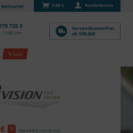
0,00 €
Kundenkonto
779 725 0
- 17:00 Uhr
% Sale
a
 €
102,34 €
(Listenpreis)