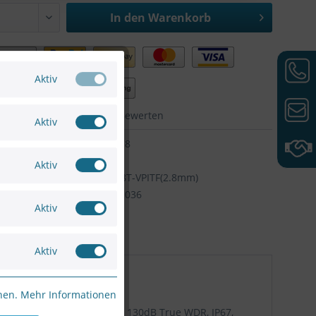
In den
Warenkorb
Aktiv
hen
Merken
Bewerten
Aktiv
75661091778
HIKVISION
Aktiv
Artikel-Nr:
DS-2CE56D8T-VPITF(2.8mm)
6954273681036
Aktiv
Aktiv
nnen.
Mehr Informationen
NR, OSD Menu(Up the Coax), 130dB True WDR, IP67,