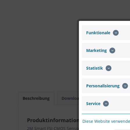
Funktionale
Marketing
Statistik
Personalisierung
Beschreibung
Downloads
Bewertungen
Service
Produktinformationen "HIKVISION DS-
Diese Website verwendet
2M Smart FSI CMOS Sensor, EXIR, 30m IR, Outdoor EXI