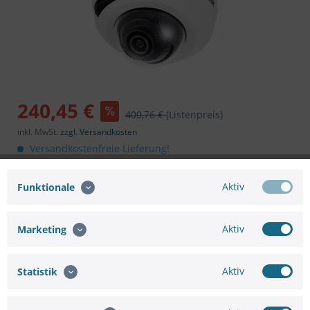
240,45 €
400,76 €
(Listenpreis)
inkl. MwSt.
zzgl. Versandkosten
Versandkostenfreie Lieferung!
Artikel im Zulauf.
Aktiv
Funktionale
In den
Warenkorb
Aktiv
Marketing
Aktiv
Statistik
Merken
Bewerten