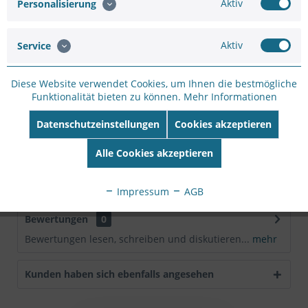
Aktiv
Personalisierung
Artikel-Nr.:
SC12600438
Hersteller:
VIVOTEK
Hersteller Artikel-
Aktiv
Service
Nr:
FD9166-HN(3.6MM)
EAN:
4710469351419
Diese Website verwendet Cookies, um Ihnen die bestmögliche
Funktionalität bieten zu können.
Mehr Informationen
Beschreibung
Datenschutzeinstellungen
Cookies akzeptieren
Indoor Mini Dome, 2M 30fps, H.265, f3.6mm fixed lens, 3
Axis with 940IR 10M, WDR Pro, 3DNR, PoE,...
mehr
Alle Cookies akzeptieren
Downloads
Impressum
AGB
Bewertungen
0
Bewertungen lesen, schreiben und diskutieren...
mehr
Kunden haben sich ebenfalls angesehen