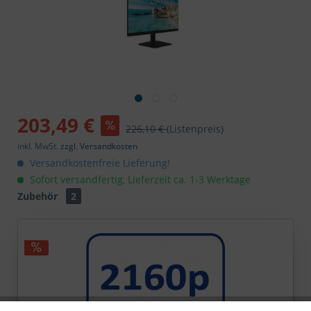
203,49 €
226,10 €
(Listenpreis)
inkl. MwSt.
zzgl. Versandkosten
Versandkostenfreie Lieferung!
Sofort versandfertig, Lieferzeit ca. 1-3 Werktage
Zubehör
2