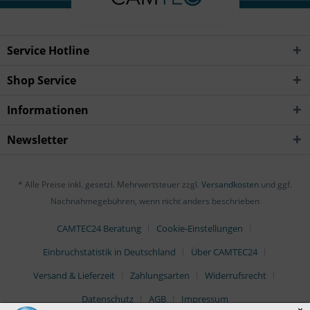
Service Hotline
Shop Service
Informationen
Newsletter
* Alle Preise inkl. gesetzl. Mehrwertsteuer zzgl.
Versandkosten
und ggf.
Nachnahmegebühren, wenn nicht anders beschrieben
CAMTEC24 Beratung
Cookie-Einstellungen
Einbruchstatistik in Deutschland
Über CAMTEC24
Versand & Lieferzeit
Zahlungsarten
Widerrufsrecht
Datenschutz
AGB
Impressum