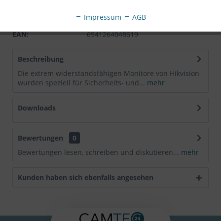
Hersteller:
HIKVISION
Hersteller Artikel-
Impressum
AGB
Nr:
DS-D5027FN/EU
EAN:
6941264048619
Beschreibung
Die extrem widerstandsfähigen Monitore von Hikvision
wurden speziell für Sicherheits- und...
mehr
Downloads
Bewertungen
0
Bewertungen lesen, schreiben und diskutieren...
mehr
Kunden haben sich ebenfalls angesehen