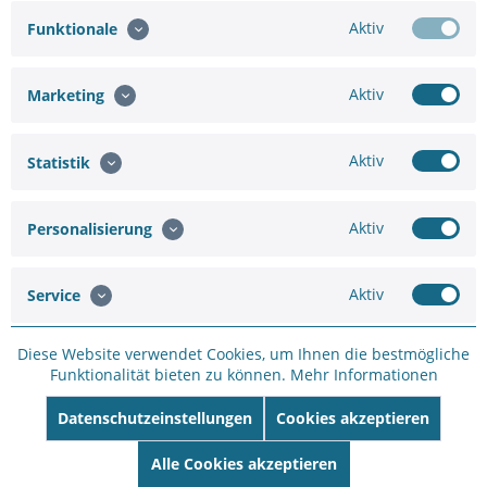
Aktiv
Funktionale
ROLINE GOLD HDMI High Speed Kabel mit Ethernet,...
Aktiv
Marketing
Hinzufügen
Aktiv
Statistik
19,58 €
27,97 €
Aktiv
Personalisierung
In den
Warenkorb
Aktiv
Service
Diese Website verwendet Cookies, um Ihnen die bestmögliche
Funktionalität bieten zu können.
Mehr Informationen
Merken
Bewerten
Datenschutzeinstellungen
Cookies akzeptieren
Artikel-Nr.:
Alle Cookies akzeptieren
75661091573